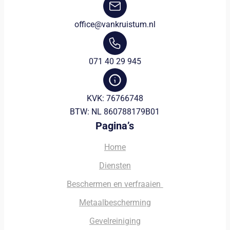
office@vankruistum.nl
071 40 29 945
KVK: 76766748
BTW: NL 860788179B01
Pagina’s
Home
Diensten
Beschermen en verfraaien
Metaalbescherming
Gevelreiniging